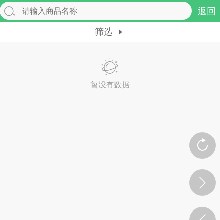
返回
筛选
暂没有数据
交流社区
起交流分享...
点
0
0