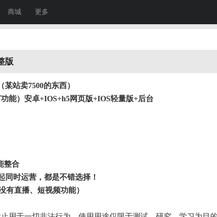
商城
更多
整版
某站卖7500的东西）
）安卓+IOS+h5网页版+IOS轻量版+后台
能整合
起同时运营，都是不错选择！
本没有直播、短视频功能
）
禁止用于一切非法行为。使用用途仅限于测试、研究、学习为目