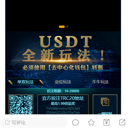
NINGThe remote SSH server
d X11 forwarding request.“警告(推荐)
+6
点
1
1
ll免费版的安装配置教程及使用保姆级教程
+14
写评论