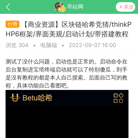
寻站网
关注
【商业资源】区块链哈希竞猜/thinkP
HP6框架/界面美观/启动计划/带搭建教程
浏览 304
•
电脑端
•
2022-09-07 16:00
测试了没什么问题，启动也是正常的。启动命令在
后台复制进宝塔终端启动就可以了特别傻瓜，到手
是没有教程的都是本人自己摸索。后面自己写的教
程，具体功能自己看图吧。
交流社区
起交流分享...
点
0
0