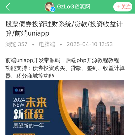
GzLoG资源网
关注
股票债券投资理财系统/贷款/投资收益计
算/前端uniapp
浏览 357
•
电脑端
•
2025-04-10 12:53
前端uniapp开发带源码，后端php开源教程教程
功能支持：债券投资购买、贷款、签到、收益计算
器、积分商城等功能
交流社区
起交流分享...
点
0
0