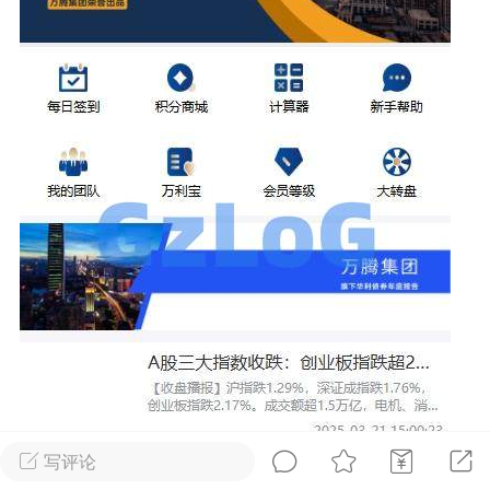
NINGThe remote SSH server
d X11 forwarding request.“警告(推荐)
+6
点
1
1
ll免费版的安装配置教程及使用保姆级教程
+14
写评论