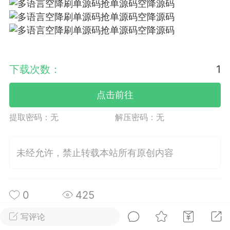
NINGThe remote SSH server
d X11 forwarding request.“警告(推荐)
下载次数：
1
+6
点击前往
点
1
1
提取密码：
无
解压密码：
无
ll免费版的安装配置教程及使用保姆级教程
未经允许，禁止转载本站所有原创内容
0
425
+14
写评论