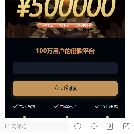
NINGThe remote SSH server
d X11 forwarding request.“警告(推荐)
+6
点
1
1
ll免费版的安装配置教程及使用保姆级教程
+14
写评论