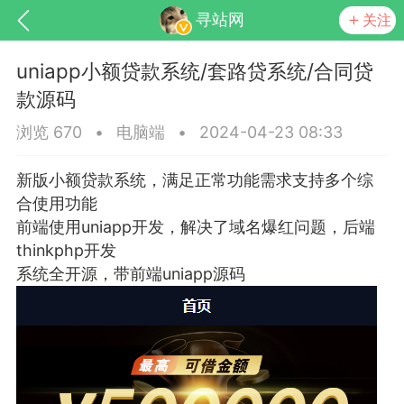
寻站网
关注
uniapp小额贷款系统/套路贷系统/合同贷
款源码
浏览 670
•
电脑端
•
2024-04-23 08:33
新版小额贷款系统，满足正常功能需求支持多个综
合使用功能
前端使用uniapp开发，解决了域名爆红问题，后端
thinkphp开发
系统全开源，带前端uniapp源码
交流社区
起交流分享...
点
0
0