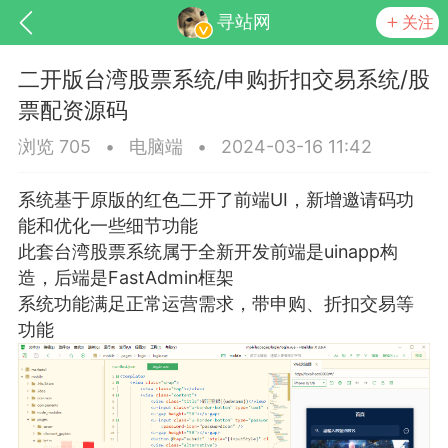
寻站网
关注
二开版台湾股票系统/申购折扣交易系统/股
票配资源码
浏览 705
•
电脑端
•
2024-03-16 11:42
系统基于原版的红色二开了前端UI，新增邀请码功
能和优化一些细节功能
此套台湾股票系统属于全新开发前端是uinapp构
造，后端是FastAdmin框架
系统功能满足正常运营需求，带申购、折扣交易等
交流社区
功能
起交流分享...
点
0
0