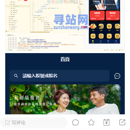
NINGThe remote SSH server
d X11 forwarding request.“警告(推荐)
+6
点
1
1
ll免费版的安装配置教程及使用保姆级教程
+14
写评论