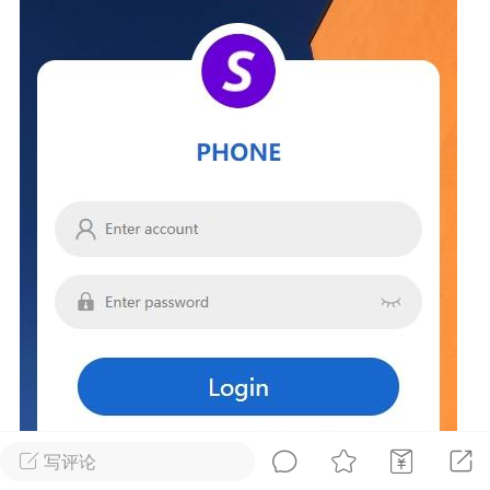
NINGThe remote SSH server
d X11 forwarding request.“警告(推荐)
+6
点
1
1
ll免费版的安装配置教程及使用保姆级教程
+14
写评论