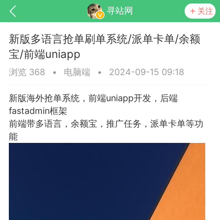
寻站网
关注
新版多语言抢单刷单系统/派单卡单/余额
宝/前端uniapp
浏览 368
•
电脑端
•
2024-09-15 09:18
新版海外抢单系统，前端uniapp开发，后端
fastadmin框架
前端带多语言，余额宝，推广任务，派单卡单等功
能
交流社区
起交流分享...
点
0
0